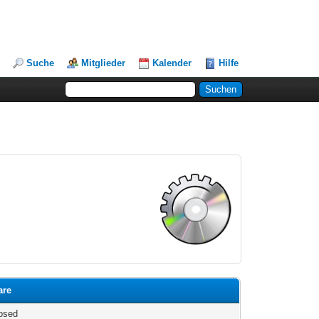
Suche
Mitglieder
Kalender
Hilfe
are
osed