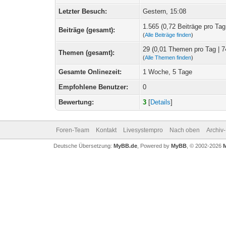
Letzter Besuch:
Gestern
, 15:08
1.565 (0,72 Beiträge pro Tag 
Beiträge (gesamt):
(
Alle Beiträge finden
)
29 (0,01 Themen pro Tag | 7
Themen (gesamt):
(
Alle Themen finden
)
Gesamte Onlinezeit:
1 Woche, 5 Tage
Empfohlene Benutzer:
0
Bewertung:
3
[
Details
]
Foren-Team
Kontakt
Livesystempro
Nach oben
Archiv
Deutsche Übersetzung:
MyBB.de
, Powered by
MyBB
, © 2002-2026