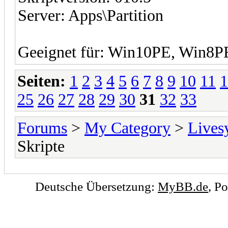
Server: Apps\Partition
Geeignet für: Win10PE, Win8
Seiten:
1
2
3
4
5
6
7
8
9
10
11
1
25
26
27
28
29
30
31
32
33
Forums
>
My Category
>
Lives
Skripte
Deutsche Übersetzung:
MyBB.de
, P