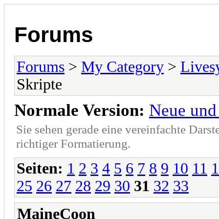
Forums
Forums
>
My Category
>
Lives
Skripte
Normale Version:
Neue und 
Sie sehen gerade eine vereinfachte Darst
richtiger Formatierung.
Seiten:
1
2
3
4
5
6
7
8
9
10
11
1
25
26
27
28
29
30
31
32
33
MaineCoon