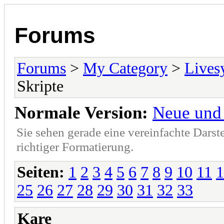
Forums
Forums
>
My Category
>
Lives
Skripte
Normale Version:
Neue und 
Sie sehen gerade eine vereinfachte Darst
richtiger Formatierung.
Seiten:
1
2
3
4
5
6
7
8
9
10
11
1
25
26
27
28
29
30
31
32
33
Kare