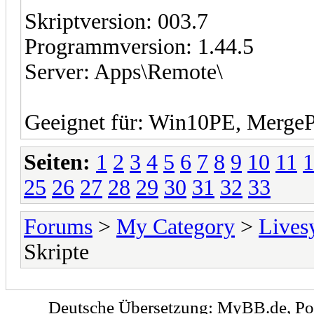
Skriptversion: 003.7
Programmversion: 1.44.5
Server: Apps\Remote\
Geeignet für: Win10PE, Merge
Seiten:
1
2
3
4
5
6
7
8
9
10
11
1
25
26
27
28
29
30
31
32
33
Forums
>
My Category
>
Lives
Skripte
Deutsche Übersetzung:
MyBB.de
, P