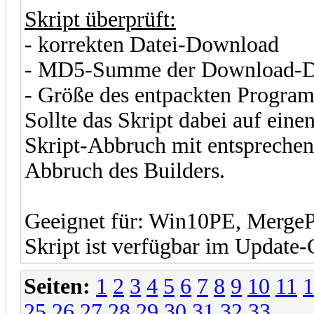
Skript überprüft:
- korrekten Datei-Download
- MD5-Summe der Download-D
- Größe des entpackten Progra
Sollte das Skript dabei auf einen
Skript-Abbruch mit entspreche
Abbruch des Builders.
Geeignet für: Win10PE, Merge
Skript ist verfügbar im Update-
Seiten:
1
2
3
4
5
6
7
8
9
10
11
1
25
26
27
28
29
30
31
32
33