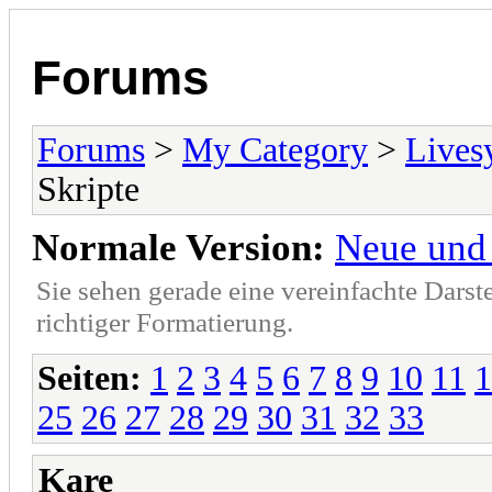
Forums
Forums
>
My Category
>
Lives
Skripte
Normale Version:
Neue und 
Sie sehen gerade eine vereinfachte Darst
richtiger Formatierung.
Seiten:
1
2
3
4
5
6
7
8
9
10
11
1
25
26
27
28
29
30
31
32
33
Kare