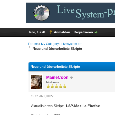
Hallo, Gast!
Anmelden
Registrieren
Forums
›
My Category
›
Livesystem pro
Neue und überarbeitete Skripte
0 Bewertung(en) - 0 im Durchschnitt
1
2
3
4
5
Neue und überarbeitete Skripte
MaineCoon
Moderator
19.12.2021, 00:22
Aktualisiertes Skript:
LSP-Mozilla Firefox