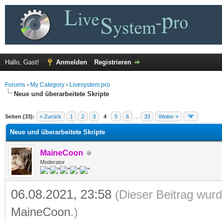
Hallo, Gast!
Anmelden
Registrieren
Forums
›
My Category
›
Livesystem pro
Neue und überarbeitete Skripte
 im Durchschnitt
Seiten (33):
« Zurück
1
2
3
4
5
6
…
33
Weiter »
Neue und überarbeitete Skripte
MaineCoon
Moderator
06.08.2021, 23:58
(Dieser Beitrag wurd
MaineCoon
.)