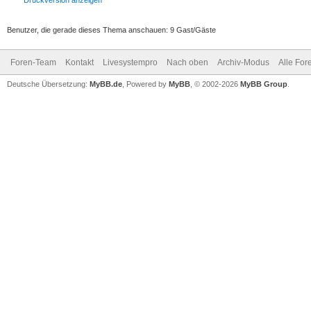
Druckversion anzeigen
Benutzer, die gerade dieses Thema anschauen: 9 Gast/Gäste
Foren-Team
Kontakt
Livesystempro
Nach oben
Archiv-Modus
Alle For
Deutsche Übersetzung:
MyBB.de
, Powered by
MyBB
, © 2002-2026
MyBB Group
.