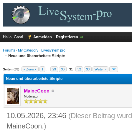
Hallo, Gast!
Anmelden
Registrieren
Forums
›
My Category
›
Livesystem pro
Neue und überarbeitete Skripte
 im Durchschnitt
Seiten (33):
« Zurück
1
…
29
30
31
32
33
Weiter »
Neue und überarbeitete Skripte
MaineCoon
Moderator
10.05.2026, 23:46
(Dieser Beitrag wurd
MaineCoon
.)