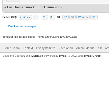
«
Ein Thema zurück
|
Ein Thema vor
»
Seiten (33):
« Zurück
1
…
29
30
31
32
33
Weiter »
Druckversion anzeigen
Benutzer, die gerade dieses Thema anschauen: 10 Gast/Gäste
Foren-Team
Kontakt
Livesystempro
Nach oben
Archiv-Modus
Alle For
Deutsche Übersetzung:
MyBB.de
, Powered by
MyBB
, © 2002-2026
MyBB Group
.