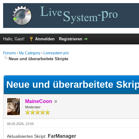
Hallo, Gast!
Anmelden
Registrieren
Forums
›
My Category
›
Livesystem pro
Neue und überarbeitete Skripte
 im Durchschnitt
Neue und überarbeitete Skri
MaineCoon
Moderator
08.05.2026, 23:55
FarManager
Aktualisiertes Skript: