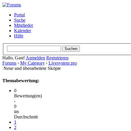
Portal
Suche
Mitglieder
Kalender
Hilfe
Hallo, Gast!
Anmelden
Registrieren
Forums
›
My Category
›
Livesystem pro
Neue und überarbeitete Skripte
Themabewertung:
0
Bewertung(en)
-
0
im
Durchschnitt
1
2