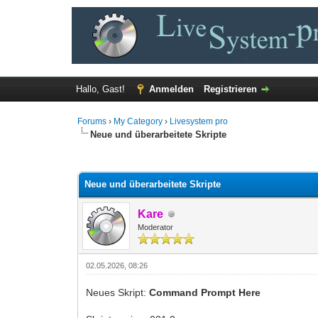
Hallo, Gast!
Anmelden
Registrieren
Forums
›
My Category
›
Livesystem pro
Neue und überarbeitete Skripte
0 Bewertung(en) - 0 im Durchschnitt
1
2
3
4
5
Neue und überarbeitete Skripte
Kare
Moderator
02.05.2026, 08:26
Neues Skript:
Command Prompt Here