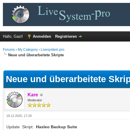
Hallo, Gast!
Anmelden
Registrieren
Forums
›
My Category
›
Livesystem pro
Neue und überarbeitete Skripte
 im Durchschnitt
Neue und überarbeitete Skri
Kare
Moderator
18.12.2025, 17:29
Update Skript:
Hasleo Backup Suite