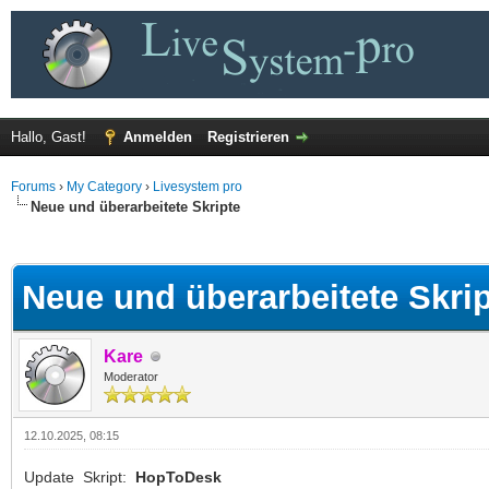
Hallo, Gast!
Anmelden
Registrieren
Forums
›
My Category
›
Livesystem pro
Neue und überarbeitete Skripte
 im Durchschnitt
Neue und überarbeitete Skri
Kare
Moderator
12.10.2025, 08:15
Update Skript:
HopToDesk