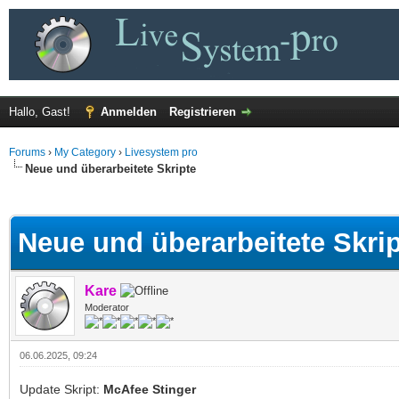
Hallo, Gast!
Anmelden
Registrieren
Forums
›
My Category
›
Livesystem pro
Neue und überarbeitete Skripte
 im Durchschnitt
Neue und überarbeitete Skri
Kare
Moderator
06.06.2025, 09:24
Update Skript:
McAfee Stinger