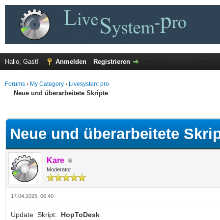
Hallo, Gast!
Anmelden
Registrieren
Forums
›
My Category
›
Livesystem pro
Neue und überarbeitete Skripte
 im Durchschnitt
Neue und überarbeitete Skri
Kare
Moderator
17.04.2025, 06:40
Update Skript:
HopToDesk