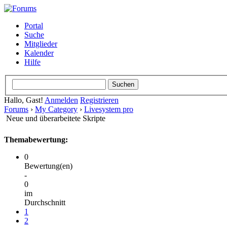
Portal
Suche
Mitglieder
Kalender
Hilfe
Hallo, Gast!
Anmelden
Registrieren
Forums
›
My Category
›
Livesystem pro
Neue und überarbeitete Skripte
Themabewertung:
0
Bewertung(en)
-
0
im
Durchschnitt
1
2