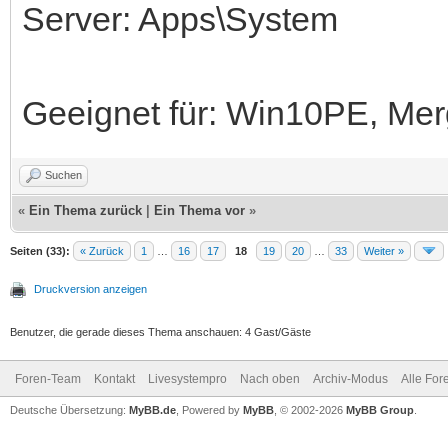
Server: Apps\System
Geeignet für: Win10PE, Me
Suchen
«
Ein Thema zurück
|
Ein Thema vor
»
Seiten (33):
« Zurück
1
…
16
17
18
19
20
…
33
Weiter »
Druckversion anzeigen
Benutzer, die gerade dieses Thema anschauen: 4 Gast/Gäste
Foren-Team
Kontakt
Livesystempro
Nach oben
Archiv-Modus
Alle For
Deutsche Übersetzung:
MyBB.de
, Powered by
MyBB
, © 2002-2026
MyBB Group
.