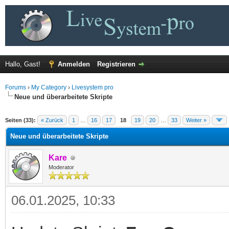
Hallo, Gast!
Anmelden
Registrieren
Forums
›
My Category
›
Livesystem pro
Neue und überarbeitete Skripte
 im Durchschnitt
Seiten (33):
« Zurück
1
…
16
17
18
19
20
…
33
Weiter »
Neue und überarbeitete Skripte
Kare
Moderator
06.01.2025, 10:33