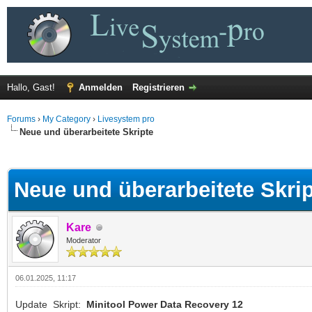
Hallo, Gast!
Anmelden
Registrieren
Forums
›
My Category
›
Livesystem pro
Neue und überarbeitete Skripte
 im Durchschnitt
Neue und überarbeitete Skri
Kare
Moderator
06.01.2025, 11:17
Update Skript:
Minitool Power Data Recovery 12