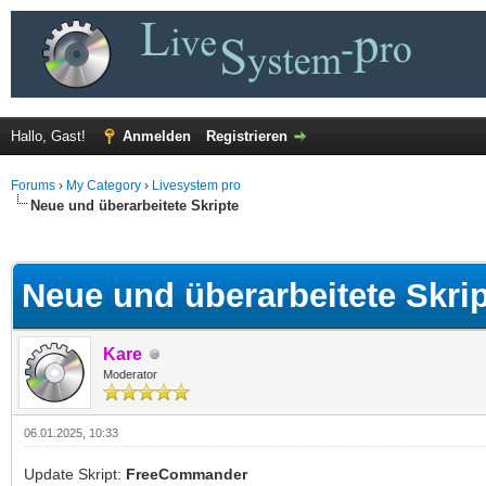
Hallo, Gast!
Anmelden
Registrieren
Forums
›
My Category
›
Livesystem pro
Neue und überarbeitete Skripte
 im Durchschnitt
Neue und überarbeitete Skri
Kare
Moderator
06.01.2025, 10:33
Update Skript:
FreeCommander