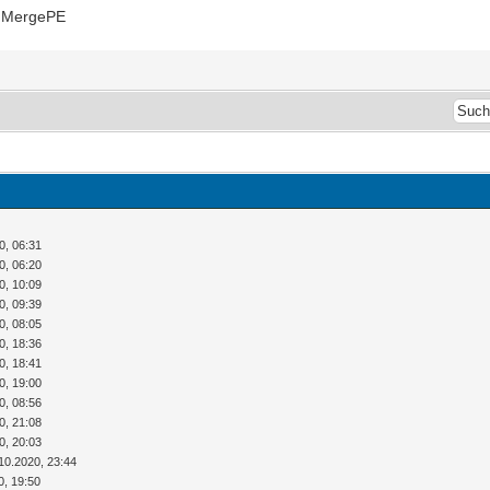
, MergePE
0, 06:31
0, 06:20
0, 10:09
0, 09:39
0, 08:05
0, 18:36
0, 18:41
0, 19:00
0, 08:56
0, 21:08
0, 20:03
10.2020, 23:44
0, 19:50