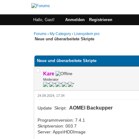
Hallo, Gast!
Anmelden
Registrieren
Forums
›
My Category
›
Livesystem pro
Neue und überarbeitete Skripte
0 Bewertung(en) - 0 im Durchschnitt
1
2
3
4
5
Neue und überarbeitete Skripte
Kare
Moderator
24.09.2024, 17:34
AOMEI Backupper
Update Skript:
Programmversion: 7.4.1
Skriptversion: 003.7
Server: Apps\HDDImage