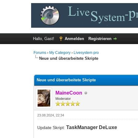
Hallo, Gast!
Anmelden
Registrieren
Forums
›
My Category
›
Livesystem pro
Neue und überarbeitete Skripte
0 Bewertung(en) - 0 im Durchschnitt
1
2
3
4
5
Neue und überarbeitete Skripte
MaineCoon
Moderator
23.08.2024, 22:34
TaskManager DeLuxe
Update Skript: