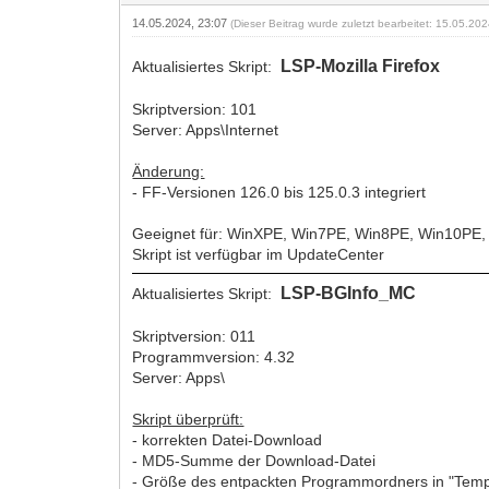
14.05.2024, 23:07
(Dieser Beitrag wurde zuletzt bearbeitet: 15.05.20
LSP-Mozilla Firefox
Aktualisiertes Skript:
Skriptversion: 101
Server: Apps\Internet
Änderung:
- FF-Versionen 126.0 bis 125.0.3 integriert
Geeignet für: WinXPE, Win7PE, Win8PE, Win10PE
Skript ist verfügbar im UpdateCenter
LSP-BGInfo_MC
Aktualisiertes Skript:
Skriptversion: 011
Programmversion: 4.32
Server: Apps\
Skript überprüft:
- korrekten Datei-Download
- MD5-Summe der Download-Datei
- Größe des entpackten Programmordners in "Tem