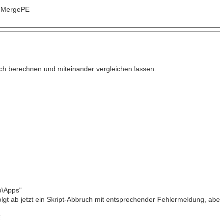
, MergePE
ach berechnen und miteinander vergleichen lassen.
p\Apps"
folgt ab jetzt ein Skript-Abbruch mit entsprechender Fehlermeldung, ab
E