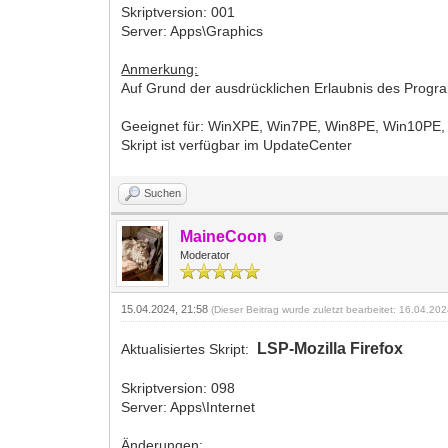
Skriptversion: 001
Server: Apps\Graphics
Anmerkung:
Auf Grund der ausdrücklichen Erlaubnis des Prog
Geeignet für: WinXPE, Win7PE, Win8PE, Win10PE
Skript ist verfügbar im UpdateCenter
Suchen
MaineCoon
Moderator
15.04.2024, 21:58
(Dieser Beitrag wurde zuletzt bearbeitet: 16.04.20
LSP-Mozilla Firefox
Aktualisiertes Skript:
Skriptversion: 098
Server: Apps\Internet
Änderungen: