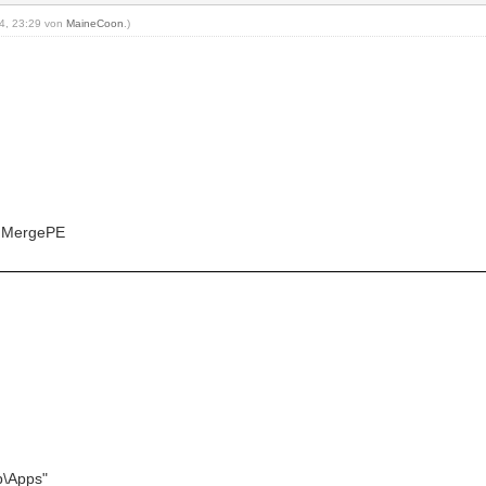
24, 23:29 von
MaineCoon
.)
, MergePE
p\Apps"