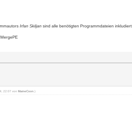
rammautors
Irfan Skiljan
sind alle benötigten Programmdateien inkludiert
, MergePE
24, 22:07 von
MaineCoon
.)