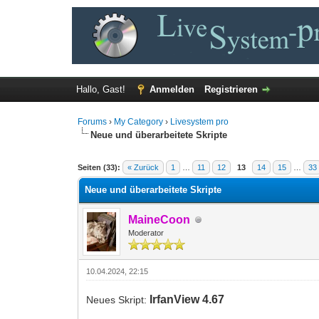
Hallo, Gast!
Anmelden
Registrieren
Forums
›
My Category
›
Livesystem pro
Neue und überarbeitete Skripte
0 Bewertung(en) - 0 im Durchschnitt
1
2
3
4
5
Seiten (33):
« Zurück
1
…
11
12
13
14
15
…
33
Neue und überarbeitete Skripte
MaineCoon
Moderator
10.04.2024, 22:15
IrfanView 4.67
Neues Skript: