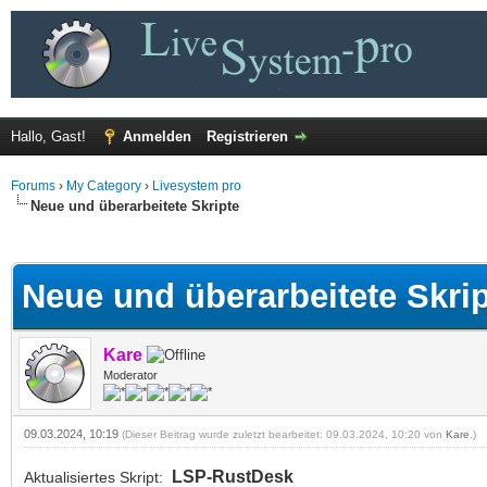
Hallo, Gast!
Anmelden
Registrieren
Forums
›
My Category
›
Livesystem pro
Neue und überarbeitete Skripte
 im Durchschnitt
Neue und überarbeitete Skri
Kare
Moderator
09.03.2024, 10:19
(Dieser Beitrag wurde zuletzt bearbeitet: 09.03.2024, 10:20 von
Kare
.)
LSP-RustDesk
Aktualisiertes Skript: