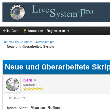
Hallo, Gast!
Anmelden
Registrieren
Forums
›
My Category
›
Livesystem pro
Neue und überarbeitete Skripte
 im Durchschnitt
Neue und überarbeitete Skri
Kare
Moderator
10.02.2024, 13:41
Macrium Reflect
Update Skript: