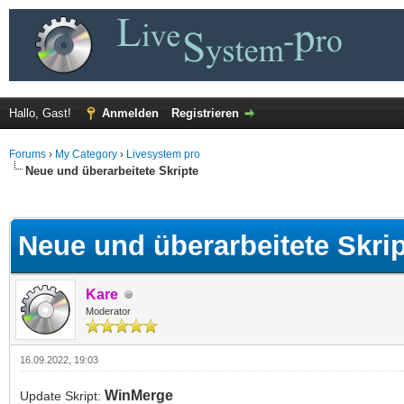
Hallo, Gast!
Anmelden
Registrieren
Forums
›
My Category
›
Livesystem pro
Neue und überarbeitete Skripte
 im Durchschnitt
Neue und überarbeitete Skri
Kare
Moderator
16.09.2022, 19:03
WinMerge
Update Skript: