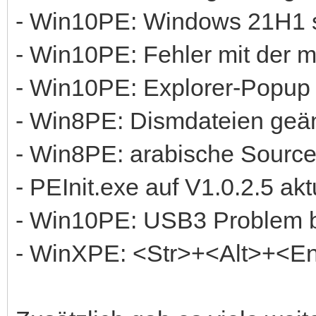
- Win10PE: Windows 21H1 s
- Win10PE: Fehler mit der m
- Win10PE: Explorer-Popup b
- Win8PE: Dismdateien geä
- Win8PE: arabische Source
- PEInit.exe auf V1.0.2.5 aktu
- Win10PE: USB3 Problem 
- WinXPE: <Str>+<Alt>+<Ent