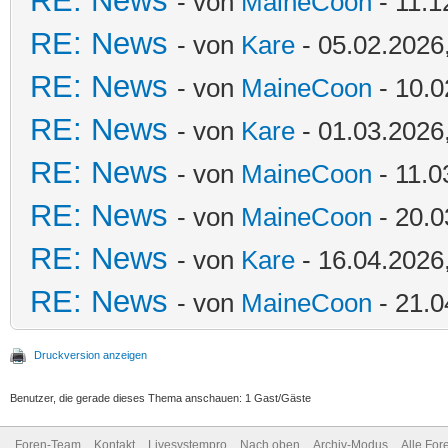
RE: News
- von
MaineCoon
- 11.1
RE: News
- von
Kare
- 05.02.2026
RE: News
- von
MaineCoon
- 10.0
RE: News
- von
Kare
- 01.03.2026
RE: News
- von
MaineCoon
- 11.0
RE: News
- von
MaineCoon
- 20.0
RE: News
- von
Kare
- 16.04.2026
RE: News
- von
MaineCoon
- 21.0
Druckversion anzeigen
Benutzer, die gerade dieses Thema anschauen: 1 Gast/Gäste
Foren-Team
Kontakt
Livesystempro
Nach oben
Archiv-Modus
Alle For