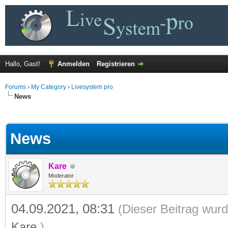
Hallo, Gast!
Anmelden
Registrieren
Forums
›
My Category
›
Livesystem pro
News
 im Durchschnitt
News
Kare
Moderator
04.09.2021, 08:31
(Dieser Beitrag wurd
Kare
.)