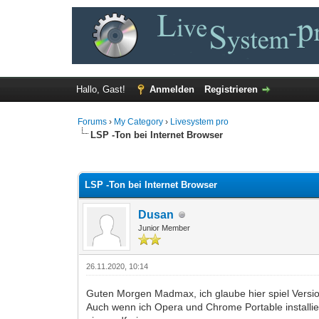
Hallo, Gast!
Anmelden
Registrieren
Forums
›
My Category
›
Livesystem pro
LSP -Ton bei Internet Browser
0 Bewertung(en) - 0 im Durchschnitt
1
2
3
4
5
LSP -Ton bei Internet Browser
Dusan
Junior Member
26.11.2020, 10:14
Guten Morgen Madmax, ich glaube hier spiel Versio
Auch wenn ich Opera und Chrome Portable installiere