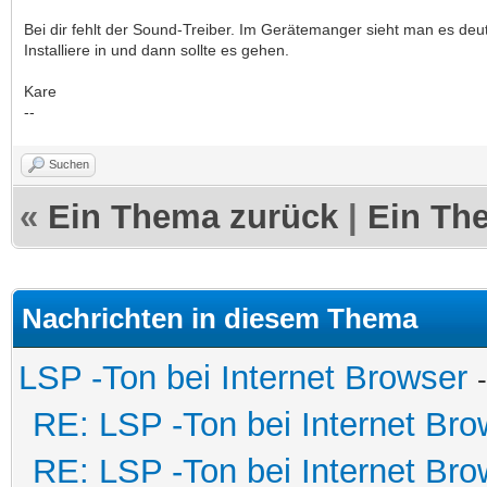
Bei dir fehlt der Sound-Treiber. Im Gerätemanger sieht man es deut
Installiere in und dann sollte es gehen.
Kare
--
Suchen
«
Ein Thema zurück
|
Ein Th
Nachrichten in diesem Thema
LSP -Ton bei Internet Browser
RE: LSP -Ton bei Internet Bro
RE: LSP -Ton bei Internet Bro