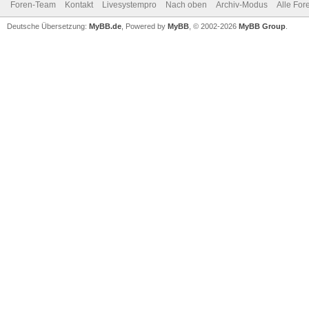
Foren-Team
Kontakt
Livesystempro
Nach oben
Archiv-Modus
Alle For
Deutsche Übersetzung:
MyBB.de
, Powered by
MyBB
, © 2002-2026
MyBB Group
.