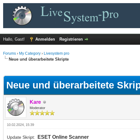
Hallo, Gast!
Anmelden
Registrieren
Forums
›
My Category
›
Livesystem pro
Neue und überarbeitete Skripte
 im Durchschnitt
Neue und überarbeitete Skri
Kare
Moderator
10.02.2024, 15:39
ESET Online Scanner
Update Skript: