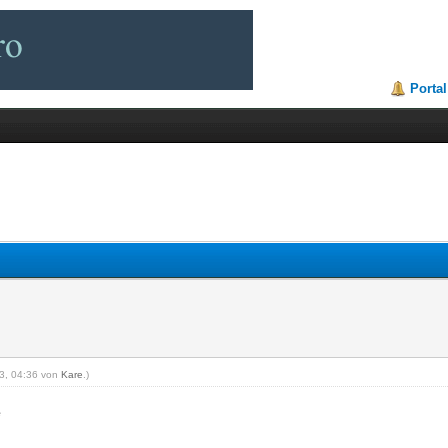
Portal
23, 04:36 von
Kare
.)
e