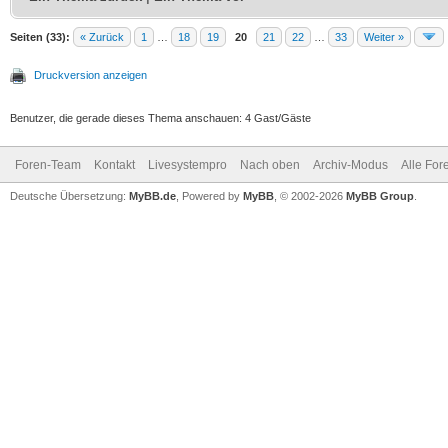
Seiten (33):
« Zurück
1
…
18
19
20
21
22
…
33
Weiter »
Druckversion anzeigen
Benutzer, die gerade dieses Thema anschauen: 4 Gast/Gäste
Foren-Team
Kontakt
Livesystempro
Nach oben
Archiv-Modus
Alle For
Deutsche Übersetzung:
MyBB.de
, Powered by
MyBB
, © 2002-2026
MyBB Group
.