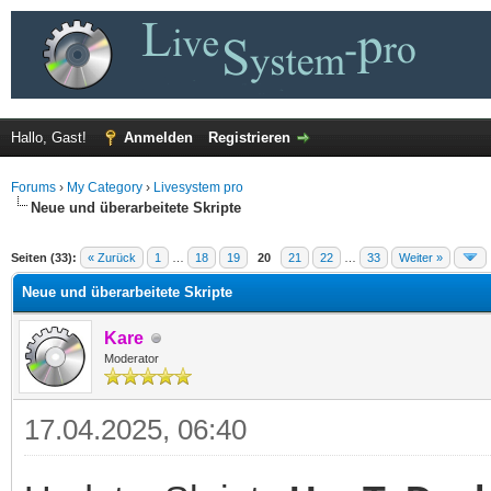
Hallo, Gast!
Anmelden
Registrieren
Forums
›
My Category
›
Livesystem pro
Neue und überarbeitete Skripte
 im Durchschnitt
Seiten (33):
« Zurück
1
…
18
19
20
21
22
…
33
Weiter »
Neue und überarbeitete Skripte
Kare
Moderator
17.04.2025, 06:40