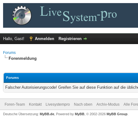
Hallo, Gast!
Anmelden
Registrieren
Forums
Forenmeldung
Forums
Falscher Autorisierungscode! Greifen Sie auf diese Funktion auf die übli
Foren-Team
Kontakt
Livesystempro
Nach oben
Archiv-Modus
Alle For
Deutsche Übersetzung:
MyBB.de
, Powered by
MyBB
, © 2002-2026
MyBB Group
.