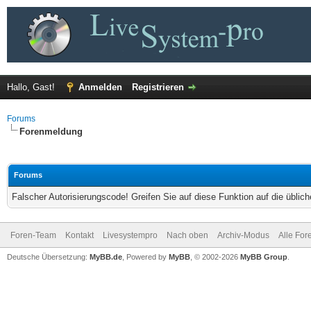
Hallo, Gast!
Anmelden
Registrieren
Forums
Forenmeldung
Forums
Falscher Autorisierungscode! Greifen Sie auf diese Funktion auf die übli
Foren-Team
Kontakt
Livesystempro
Nach oben
Archiv-Modus
Alle For
Deutsche Übersetzung:
MyBB.de
, Powered by
MyBB
, © 2002-2026
MyBB Group
.