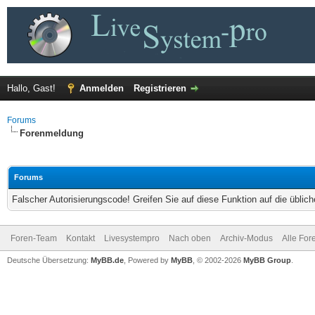
Hallo, Gast!
Anmelden
Registrieren
Forums
Forenmeldung
Forums
Falscher Autorisierungscode! Greifen Sie auf diese Funktion auf die übli
Foren-Team
Kontakt
Livesystempro
Nach oben
Archiv-Modus
Alle For
Deutsche Übersetzung:
MyBB.de
, Powered by
MyBB
, © 2002-2026
MyBB Group
.