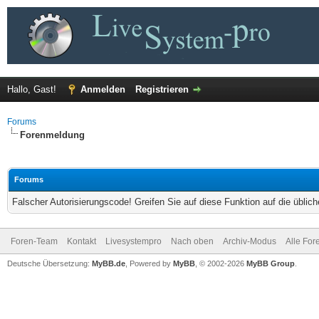
Hallo, Gast!
Anmelden
Registrieren
Forums
Forenmeldung
Forums
Falscher Autorisierungscode! Greifen Sie auf diese Funktion auf die übli
Foren-Team
Kontakt
Livesystempro
Nach oben
Archiv-Modus
Alle For
Deutsche Übersetzung:
MyBB.de
, Powered by
MyBB
, © 2002-2026
MyBB Group
.