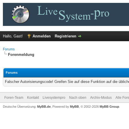
Hallo, Gast!
Anmelden
Registrieren
Forums
Forenmeldung
Forums
Falscher Autorisierungscode! Greifen Sie auf diese Funktion auf die übli
Foren-Team
Kontakt
Livesystempro
Nach oben
Archiv-Modus
Alle For
Deutsche Übersetzung:
MyBB.de
, Powered by
MyBB
, © 2002-2026
MyBB Group
.