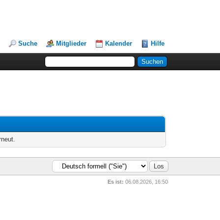
Suche
Mitglieder
Kalender
Hilfe
rneut.
Es ist:
06.08.2026, 16:50