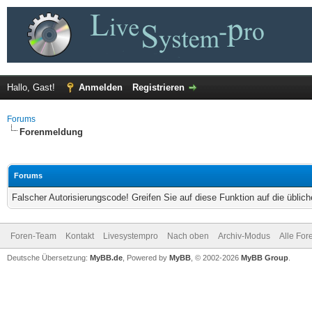
Hallo, Gast!
Anmelden
Registrieren
Forums
Forenmeldung
Forums
Falscher Autorisierungscode! Greifen Sie auf diese Funktion auf die übli
Foren-Team
Kontakt
Livesystempro
Nach oben
Archiv-Modus
Alle For
Deutsche Übersetzung:
MyBB.de
, Powered by
MyBB
, © 2002-2026
MyBB Group
.