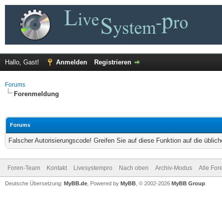
Hallo, Gast!
Anmelden
Registrieren
Forums
Forenmeldung
Forums
Falscher Autorisierungscode! Greifen Sie auf diese Funktion auf die übli
Foren-Team
Kontakt
Livesystempro
Nach oben
Archiv-Modus
Alle For
Deutsche Übersetzung:
MyBB.de
, Powered by
MyBB
, © 2002-2026
MyBB Group
.