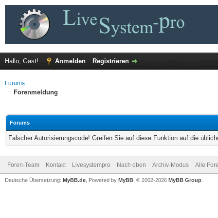
Hallo, Gast!
Anmelden
Registrieren
Forums
Forenmeldung
Forums
Falscher Autorisierungscode! Greifen Sie auf diese Funktion auf die übli
Foren-Team
Kontakt
Livesystempro
Nach oben
Archiv-Modus
Alle For
Deutsche Übersetzung:
MyBB.de
, Powered by
MyBB
, © 2002-2026
MyBB Group
.