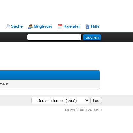
Suche
Mitglieder
Kalender
Hilfe
rneut.
Es ist:
06.08.2026, 13:19