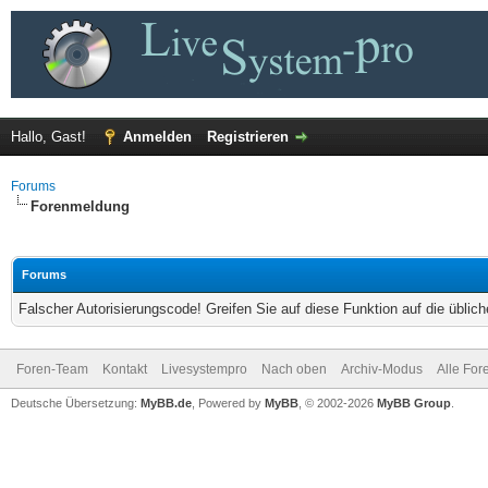
Hallo, Gast!
Anmelden
Registrieren
Forums
Forenmeldung
Forums
Falscher Autorisierungscode! Greifen Sie auf diese Funktion auf die übli
Foren-Team
Kontakt
Livesystempro
Nach oben
Archiv-Modus
Alle For
Deutsche Übersetzung:
MyBB.de
, Powered by
MyBB
, © 2002-2026
MyBB Group
.