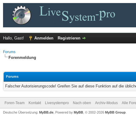
Hallo, Gast!
Anmelden
Registrieren
Forums
Forenmeldung
Forums
Falscher Autorisierungscode! Greifen Sie auf diese Funktion auf die übli
Foren-Team
Kontakt
Livesystempro
Nach oben
Archiv-Modus
Alle For
Deutsche Übersetzung:
MyBB.de
, Powered by
MyBB
, © 2002-2026
MyBB Group
.