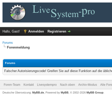
Hallo, Gast!
Anmelden
Registrieren
Forums
Forenmeldung
Forums
Falscher Autorisierungscode! Greifen Sie auf diese Funktion auf die übli
Foren-Team
Kontakt
Livesystempro
Nach oben
Archiv-Modus
Alle For
Deutsche Übersetzung:
MyBB.de
, Powered by
MyBB
, © 2002-2026
MyBB Group
.