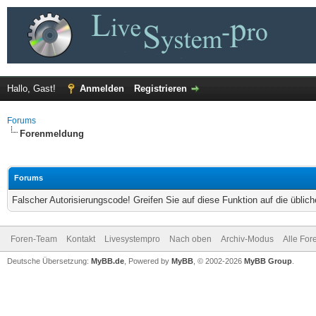
Hallo, Gast!
Anmelden
Registrieren
Forums
Forenmeldung
Forums
Falscher Autorisierungscode! Greifen Sie auf diese Funktion auf die übli
Foren-Team
Kontakt
Livesystempro
Nach oben
Archiv-Modus
Alle For
Deutsche Übersetzung:
MyBB.de
, Powered by
MyBB
, © 2002-2026
MyBB Group
.