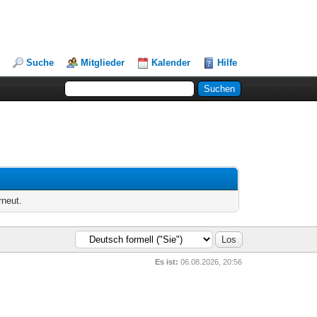
Suche
Mitglieder
Kalender
Hilfe
rneut.
Es ist:
06.08.2026, 20:56