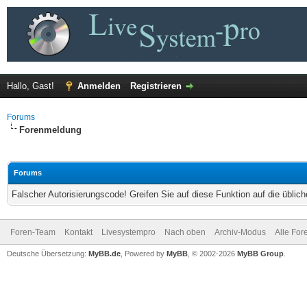
Hallo, Gast!
Anmelden
Registrieren
Forums
Forenmeldung
Forums
Falscher Autorisierungscode! Greifen Sie auf diese Funktion auf die übli
Foren-Team
Kontakt
Livesystempro
Nach oben
Archiv-Modus
Alle For
Deutsche Übersetzung:
MyBB.de
, Powered by
MyBB
, © 2002-2026
MyBB Group
.