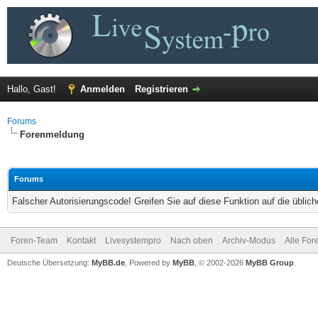
Hallo, Gast!
Anmelden
Registrieren
Forums
Forenmeldung
Forums
Falscher Autorisierungscode! Greifen Sie auf diese Funktion auf die übli
Foren-Team
Kontakt
Livesystempro
Nach oben
Archiv-Modus
Alle For
Deutsche Übersetzung:
MyBB.de
, Powered by
MyBB
, © 2002-2026
MyBB Group
.