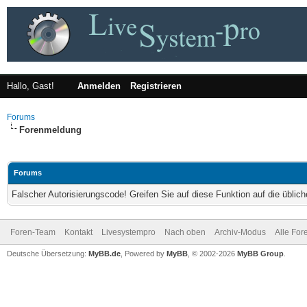
Hallo, Gast!
Anmelden
Registrieren
Forums
Forenmeldung
Forums
Falscher Autorisierungscode! Greifen Sie auf diese Funktion auf die übli
Foren-Team
Kontakt
Livesystempro
Nach oben
Archiv-Modus
Alle For
Deutsche Übersetzung:
MyBB.de
, Powered by
MyBB
, © 2002-2026
MyBB Group
.