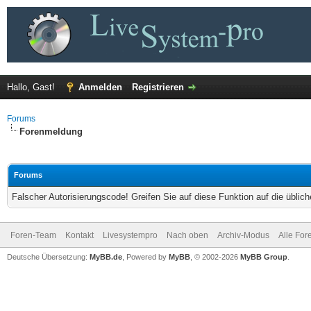
Hallo, Gast!
Anmelden
Registrieren
Forums
Forenmeldung
Forums
Falscher Autorisierungscode! Greifen Sie auf diese Funktion auf die übli
Foren-Team
Kontakt
Livesystempro
Nach oben
Archiv-Modus
Alle For
Deutsche Übersetzung:
MyBB.de
, Powered by
MyBB
, © 2002-2026
MyBB Group
.