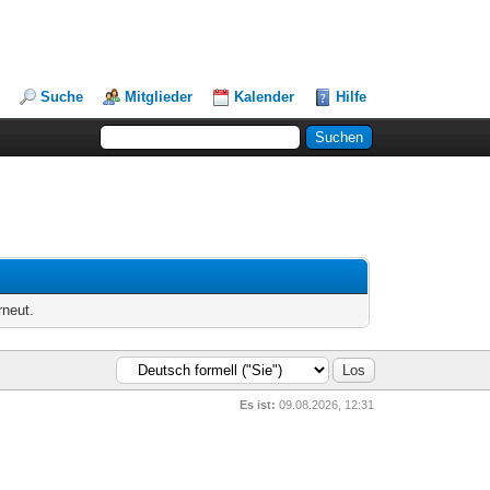
Suche
Mitglieder
Kalender
Hilfe
rneut.
Es ist:
09.08.2026, 12:31